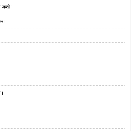
ी जब्ती।
ुरू।
।
दी।