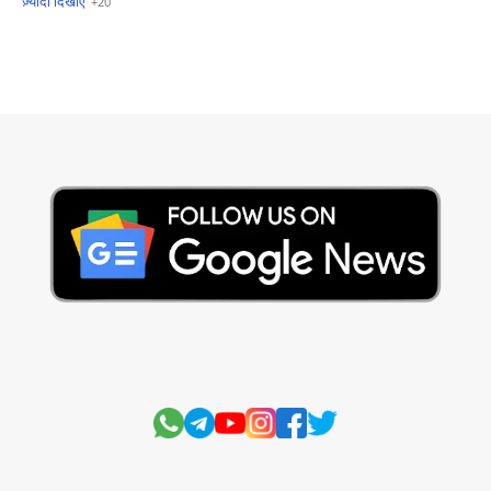
सुविचार
Business
Current Affairs
Current Affairs Test
Current Notes
Daily Current Aff
Daily Current Affairs
Hindi Stories
International
Jobs and Education
Lifestyle
Monthly Current Affairs
National
Politics
Science and Technology
Sports
Story
Suvichar