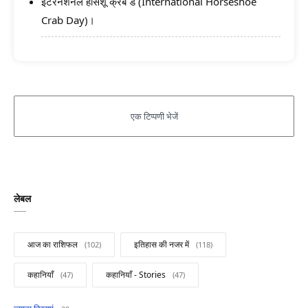
इंटरनेशनल हॉर्सशू क्रैब डे (International Horseshoe
Crab Day)।
लेबल
आज का राशिफल
इतिहास की नजर में
कहानियाँ
कहानियाँ - Stories
खबरें फटाफट
सामान्य ज्ञान - General Knowledge