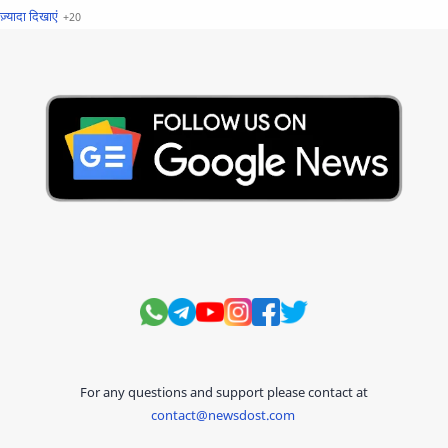
खबरें फटाफट
सामान्य ज्ञान - General Knowledge
सुविचार
Business
Current Affairs
Current Affairs Test
Current Notes
Daily Current Aff
Daily Current Affairs
Hindi Stories
International
Jobs and Education
Lifestyle
Monthly Current Affairs
National
Politics
Science and Technology
Sports
Story
Suvichar
For any questions and support please contact at
contact@newsdost.com