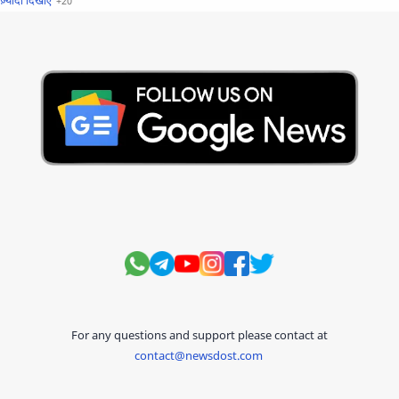
सुविचार
Business
Current Affairs
Current Affairs Test
Current Notes
Daily Current Aff
Daily Current Affairs
Hindi Stories
International
Jobs and Education
Lifestyle
Monthly Current Affairs
National
Politics
Science and Technology
Sports
Story
Suvichar
For any questions and support please contact at
contact@newsdost.com