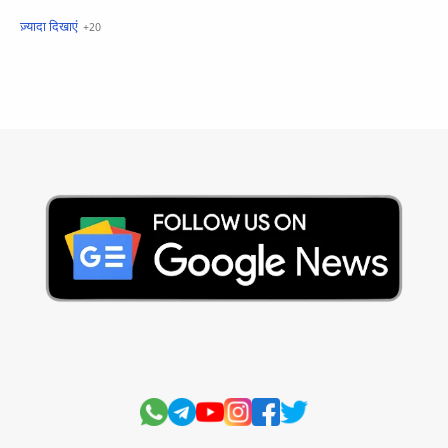
खबरें फटाफट
सामान्य ज्ञान - General Knowledge
सुविचार
Business
Current Affairs
Current Affairs Test
Current Notes
Daily Current Aff
Daily Current Affairs
Hindi Stories
International
Jobs and Education
Lifestyle
Monthly Current Affairs
National
Politics
Science and Technology
Sports
Story
Suvichar