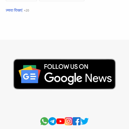
खबरें फटाफट
सामान्य ज्ञान - General Knowledge
सुविचार
Business
Current Affairs
Current Affairs Test
Current Notes
Daily Current Aff
Daily Current Affairs
Hindi Stories
International
Jobs and Education
Lifestyle
Monthly Current Affairs
National
Politics
Science and Technology
Sports
Story
Suvichar