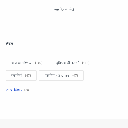
लेबल
आज का राशिफल
इतिहास की नजर में
कहानियाँ
कहानियाँ - Stories
खबरें फटाफट
सामान्य ज्ञान - General Knowledge
सुविचार
Business
Current Affairs
Current Affairs Test
Current Notes
Daily Current Aff
Daily Current Affairs