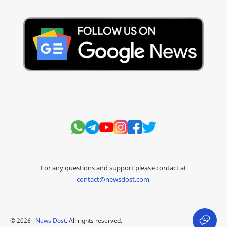
Hindi Stories
International
Jobs and Education
Lifestyle
Monthly Current Affairs
National
Politics
Science and Technology
Sports
Story
Suvichar
For any questions and support please contact at
contact@newsdost.com
©
2026
‧
News Dost
. All rights reserved.