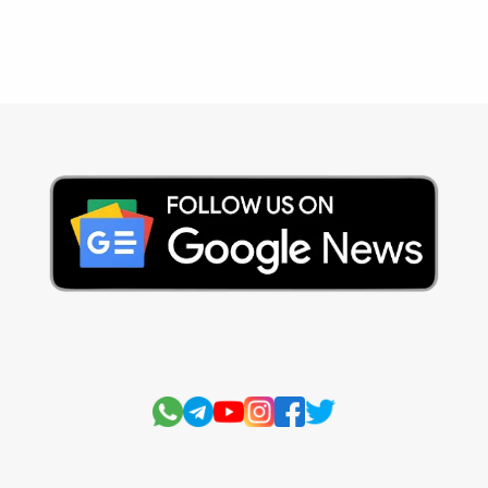
सुविचार
Business
Current Affairs
Current Affairs Test
Current Notes
Daily Current Aff
Daily Current Affairs
Hindi Stories
International
Jobs and Education
Lifestyle
Monthly Current Affairs
National
Politics
Science and Technology
Sports
Story
Suvichar