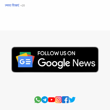
खबरें फटाफट
सामान्य ज्ञान - General Knowledge
सुविचार
Business
Current Affairs
Current Affairs Test
Current Notes
Daily Current Aff
Daily Current Affairs
Hindi Stories
International
Jobs and Education
Lifestyle
Monthly Current Affairs
National
Politics
Science and Technology
Sports
Story
Suvichar