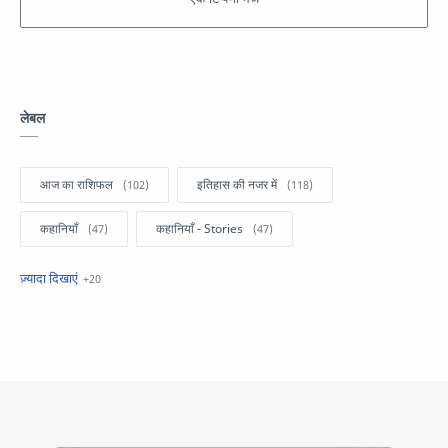
लेबल
आज का राशिफल
इतिहास की नजर में
कहानियाँ
कहानियाँ - Stories
खबरें फटाफट
सामान्य ज्ञान - General Knowledge
सुविचार
Business
Current Affairs
Current Affairs Test
Current Notes
Daily Current Aff
Daily Current Affairs