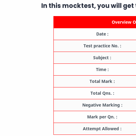
In this mocktest, you will get
Overview Of
Date :
Test practice No. :
Subject :
Time :
Total Mark :
Total Qns. :
Negative Marking :
Mark per Qn. :
Attempt Allowed :