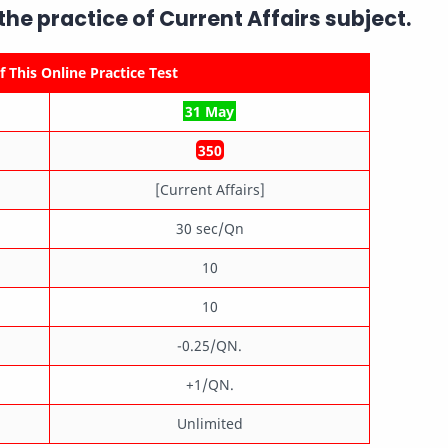
 the practice of
Current Affairs
subject.
 This Online Practice Test
31 May
350
[Current Affairs]
30 sec/Qn
10
10
-0.25/QN.
+1/QN.
Unlimited