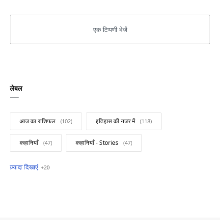
लेबल
आज का राशिफल
इतिहास की नजर में
कहानियाँ
कहानियाँ - Stories
खबरें फटाफट
सामान्य ज्ञान - General Knowledge
सुविचार
Business
Current Affairs
Current Affairs Test
Current Notes