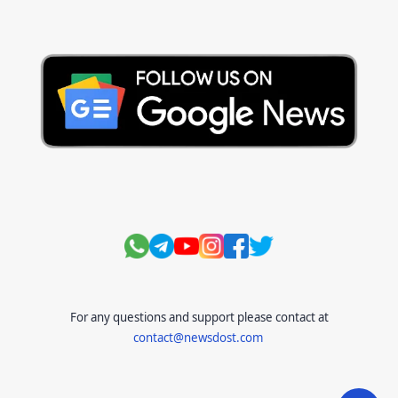
Daily Current Aff
Daily Current Affairs
Hindi Stories
International
Jobs and Education
Lifestyle
Monthly Current Affairs
National
Politics
Science and Technology
Sports
Story
Suvichar
For any questions and support please contact at
contact@newsdost.com