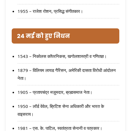
1955 – राजेश रोशन, प्रसिद्ध संगीतकार।
24 मई को हुए निधन
1543 – निकोलस कॉपरनिकस, खगोलशास्त्री व गणितज्ञ।
1879 – विलियम लायड गैरिसन, अमेरिकी दासता विरोधी आंदोलन
नेता।
1905 – प्रतापचंद्र मज़ूमदार, ब्रह्मसमाज नेता।
1950 – लॉर्ड वेवेल, ब्रिटिश सेना अधिकारी और भारत के
वाइसराय।
1981 – एस. के. पाटिल, स्वतंत्रता सेनानी व पत्रकार।