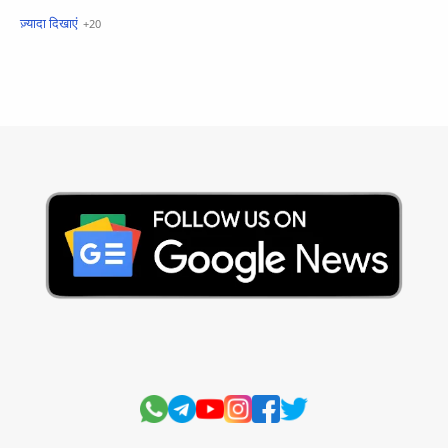
खबरें फटाफट
सामान्य ज्ञान - General Knowledge
सुविचार
Business
Current Affairs
Current Affairs Test
Current Notes
Daily Current Aff
Daily Current Affairs
Hindi Stories
International
Jobs and Education
Lifestyle
Monthly Current Affairs
National
Politics
Science and Technology
Sports
Story
Suvichar