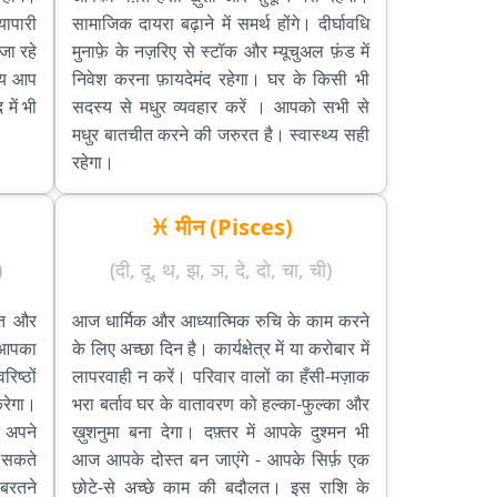
यापारी
सामाजिक दायरा बढ़ाने में समर्थ होंगे। दीर्घावधि
जा रहे
मुनाफ़े के नज़रिए से स्टॉक और म्यूचुअल फ़ंड में
समय आप
निवेश करना फ़ायदेमंद रहेगा। घर के किसी भी
में भी
सदस्य से मधुर व्यवहार करें । आपको सभी से
मधुर बातचीत करने की जरुरत है। स्वास्थ्य सही
रहेगा।
♓ मीन (Pisces)
)
(दी, दू, थ, झ, ञ, दे, दो, चा, ची)
हत और
आज धार्मिक और आध्यात्मिक रुचि के काम करने
 आपका
के लिए अच्छा दिन है। कार्यक्षेत्र में या करोबार में
िष्ठों
लापरवाही न करें। परिवार वालों का हँसी-मज़ाक
करेगा।
भरा बर्ताव घर के वातावरण को हल्का-फुल्का और
 अपने
ख़ुशनुमा बना देगा। दफ़्तर में आपके दुश्मन भी
ा सकते
आज आपके दोस्त बन जाएंगे - आपके सिर्फ़ एक
 बरतने
छोटे-से अच्छे काम की बदौलत। इस राशि के