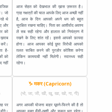
माजिक
आज सेहत को देखभाल की ख़ास ज़रूरत है।
गे। जो
ग्रह नक्षत्रों की चाल आपके लिए आज अच्छी नहीं
रहे थे
है, आज के दिन आपको अपने धन को बहुत
िए और
सुरक्षित रखना चाहिए। पिता का आशीर्वाद अवश्य
ार को
लें सब सही रहेगा और हालात को नियंत्रण में
 ख़राब
रखने के लिए शांत रहें। इससे आपको फ़ायदा
 करें।
होगा। आज आपका कोई छुपा विरोधी आपको
ा है-
ग़लत साबित करने की पुरज़ोर कोशिश करेगा
क़ों को
लेकिन कामयाबी नहीं मिलेगी। स्वास्थ्य सही
द नहीं
रहेगा।
♑ मकर (Capricorn)
)
(भो, जा, जी, खी, खू, खा, खो, गा, गी)
तह पर
अगर आपकी योजना बाहर घूमने-फिरने की है तो
ोंगे।
आपका वक़्त हँसी-ख़ुशी और सुकून भरा रहेगा।