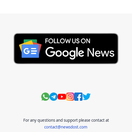
Current Affairs Test
Current Notes
Daily Current Aff
Daily Current Affairs
Hindi Stories
International
Jobs and Education
Lifestyle
Monthly Current Affairs
National
Politics
Science and Technology
Sports
Story
Suvichar
For any questions and support please contact at
contact@newsdost.com