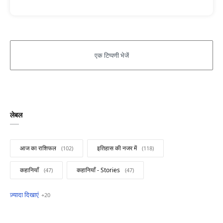
लेबल
आज का राशिफल
इतिहास की नजर में
कहानियाँ
कहानियाँ - Stories
खबरें फटाफट
सामान्य ज्ञान - General Knowledge
सुविचार
Business
Current Affairs