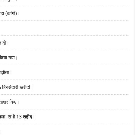
हा (कांगो)।
ि दी।
 किया गया।
समझौता।
हिस्सेदारी खरीदी।
ताक्षर किए।
मिला, सभी 13 शहीद।
।