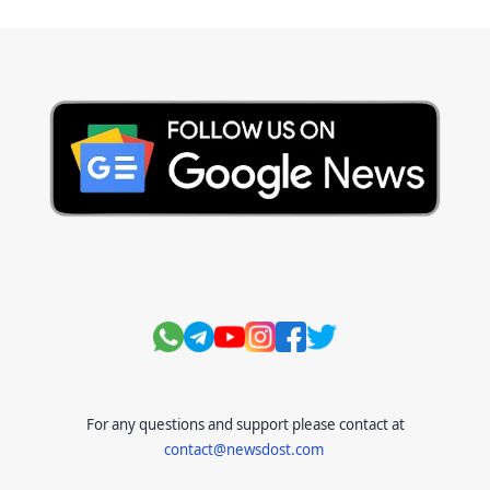
Current Affairs Test
Current Notes
Daily Current Aff
Daily Current Affairs
Hindi Stories
International
Jobs and Education
Lifestyle
Monthly Current Affairs
National
Politics
Science and Technology
Sports
Story
Suvichar
For any questions and support please contact at
contact@newsdost.com