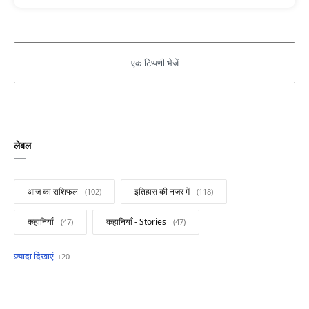
लेबल
आज का राशिफल
इतिहास की नजर में
कहानियाँ
कहानियाँ - Stories
खबरें फटाफट
सामान्य ज्ञान - General Knowledge
सुविचार
Business
Current Affairs