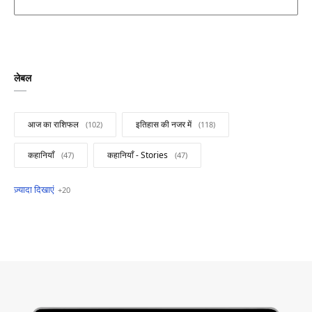
लेबल
आज का राशिफल
इतिहास की नजर में
कहानियाँ
कहानियाँ - Stories
खबरें फटाफट
सामान्य ज्ञान - General Knowledge
सुविचार
Business
Current Affairs
Current Affairs Test
Current Notes
Daily Current Aff
Daily Current Affairs
Hindi Stories
International