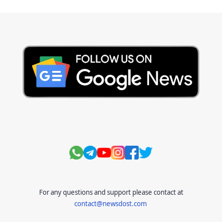
Current Affairs Test
Current Notes
Daily Current Aff
Daily Current Affairs
Hindi Stories
International
Jobs and Education
Lifestyle
Monthly Current Affairs
National
Politics
Science and Technology
Sports
Story
Suvichar
For any questions and support please contact at
contact@newsdost.com