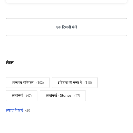
लेबल
आज का राशिफल
इतिहास की नजर में
कहानियाँ
कहानियाँ - Stories
खबरें फटाफट
सामान्य ज्ञान - General Knowledge
सुविचार
Business
Current Affairs