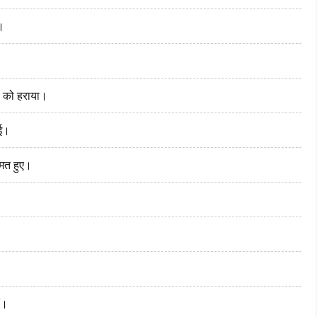
ं।
ल को हराया।
ुई।
हमत हुए।
ं।