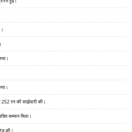
रारंभ हुई।
ा।
ी।
 किया।
किया।
िए 252 रन की साझेदारी की।
यक्ति सम्मान मिला।
 खोज की।