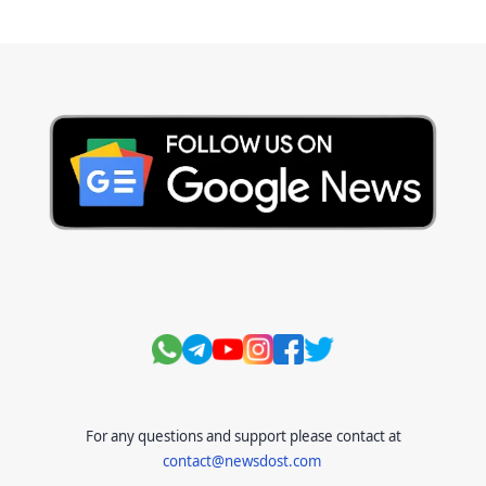
Current Affairs Test
Current Notes
Daily Current Aff
Daily Current Affairs
Hindi Stories
International
Jobs and Education
Lifestyle
Monthly Current Affairs
National
Politics
Science and Technology
Sports
Story
Suvichar
For any questions and support please contact at
contact@newsdost.com