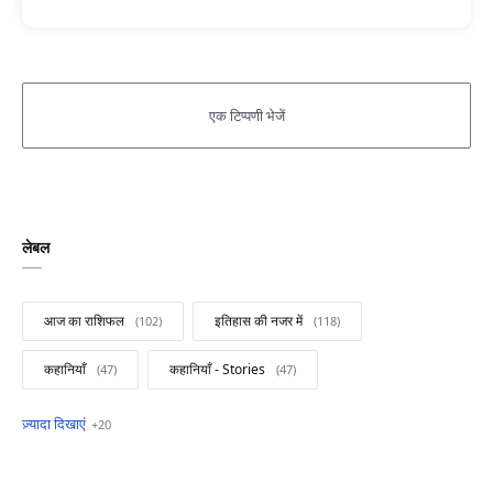
लेबल
आज का राशिफल
इतिहास की नजर में
कहानियाँ
कहानियाँ - Stories
खबरें फटाफट
सामान्य ज्ञान - General Knowledge
सुविचार
Business
Current Affairs