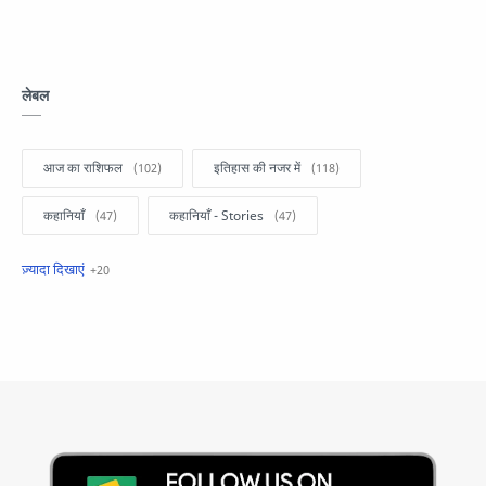
लेबल
आज का राशिफल
इतिहास की नजर में
कहानियाँ
कहानियाँ - Stories
खबरें फटाफट
सामान्य ज्ञान - General Knowledge
सुविचार
Business
Current Affairs
Current Affairs Test
Current Notes
Daily Current Aff
Daily Current Affairs
Hindi Stories
International