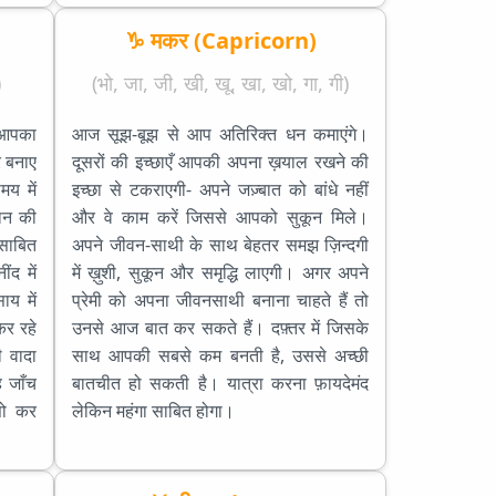
♑ मकर (Capricorn)
)
(भो, जा, जी, खी, खू, खा, खो, गा, गी)
 आपका
आज सूझ-बूझ से आप अतिरिक्त धन कमाएंगे।
र बनाए
दूसरों की इच्छाएँ आपकी अपना ख़याल रखने की
मय में
इच्छा से टकराएगी- अपने जज़्बात को बांधे नहीं
ान की
और वे काम करें जिससे आपको सुकून मिले।
 साबित
अपने जीवन-साथी के साथ बेहतर समझ ज़िन्दगी
द में
में ख़ुशी, सुकून और समृद्धि लाएगी। अगर अपने
य में
प्रेमी को अपना जीवनसाथी बनाना चाहते हैं तो
कर रहे
उनसे आज बात कर सकते हैं। दफ़्तर में जिसके
ी वादा
साथ आपकी सबसे कम बनती है, उससे अच्छी
 जाँच
बातचीत हो सकती है। यात्रा करना फ़ायदेमंद
सो कर
लेकिन महंगा साबित होगा।