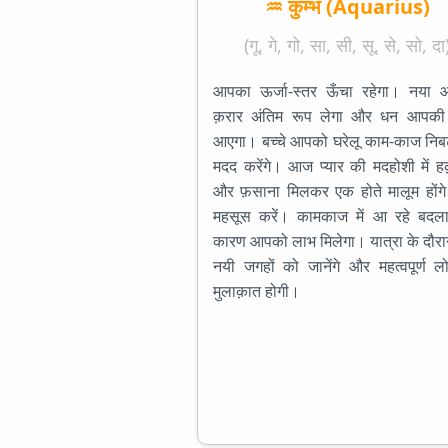
♒ कुम्भ (Aquarius)
(गू, गे, गो, सा, सी, सू, से, सो, दा
आपका ऊर्जा-स्तर ऊँचा रहेगा। नया आ
क़रार अंतिम रूप लेगा और धन आपक
आएगा। बच्चे आपको घरेलू काम-काज निबटा
मदद करेंगे। आज प्यार की मदहोशी में ह
और फ़साना मिलकर एक होते मालूम होंगे
महसूस करें। कामकाज में आ रहे बदलाव
कारण आपको लाभ मिलेगा। यात्रा के दौर
नयी जगहों को जानेंगे और महत्वपूर्ण लो
मुलाक़ात होगी।