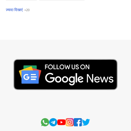
खबरें फटाफट
सामान्य ज्ञान - General Knowledge
सुविचार
Business
Current Affairs
Current Affairs Test
Current Notes
Daily Current Aff
Daily Current Affairs
Hindi Stories
International
Jobs and Education
Lifestyle
Monthly Current Affairs
National
Politics
Science and Technology
Sports
Story
Suvichar