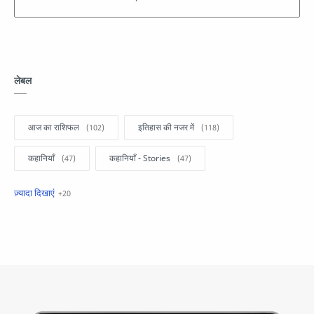
लेबल
आज का राशिफल
इतिहास की नजर में
कहानियाँ
कहानियाँ - Stories
खबरें फटाफट
सामान्य ज्ञान - General Knowledge
सुविचार
Business
Current Affairs
Current Affairs Test
Current Notes
Daily Current Aff
Daily Current Affairs
Hindi Stories
International