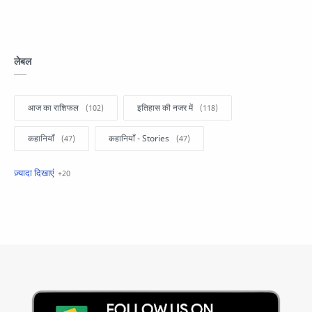
लेबल
आज का राशिफल
इतिहास की नजर में
कहानियाँ
कहानियाँ - Stories
खबरें फटाफट
सामान्य ज्ञान - General Knowledge
सुविचार
Business
Current Affairs
Current Affairs Test
Current Notes
Daily Current Aff
Daily Current Affairs
Hindi Stories
International