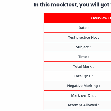
In this mocktest, you will get
Overview Of
Date :
Test practice No. :
Subject :
Time :
Total Mark :
Total Qns. :
Negative Marking :
Mark per Qn. :
Attempt Allowed :