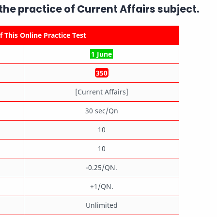
 the practice of
Current Affairs
subject.
 This Online Practice Test
1 June
350
[Current Affairs]
30 sec/Qn
10
10
-0.25/QN.
+1/QN.
Unlimited