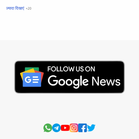
खबरें फटाफट
सामान्य ज्ञान - General Knowledge
सुविचार
Business
Current Affairs
Current Affairs Test
Current Notes
Daily Current Aff
Daily Current Affairs
Hindi Stories
International
Jobs and Education
Lifestyle
Monthly Current Affairs
National
Politics
Science and Technology
Sports
Story
Suvichar