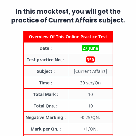
In this mocktest, you will get the
practice of
Current Affairs
subject.
Overview Of This Online Practice Test
Date :
27 June
Test practice No. :
350
Subject :
[Current Affairs]
Time :
30 sec/Qn
Total Mark :
10
Total Qns. :
10
Negative Marking :
-0.25/QN.
Mark per Qn. :
+1/QN.