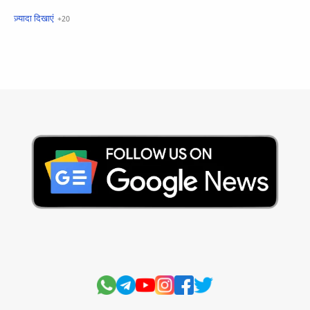
खबरें फटाफट
सामान्य ज्ञान - General Knowledge
सुविचार
Business
Current Affairs
Current Affairs Test
Current Notes
Daily Current Aff
Daily Current Affairs
Hindi Stories
International
Jobs and Education
Lifestyle
Monthly Current Affairs
National
Politics
Science and Technology
Sports
Story
Suvichar