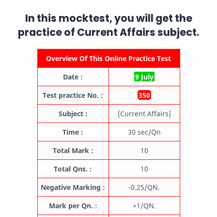
In this mocktest, you will get the
practice of
Current Affairs
subject.
Overview Of This Online Practice Test
Date :
9 July
Test practice No. :
350
Subject :
[Current Affairs]
Time :
30 sec/Qn
Total Mark :
10
Total Qns. :
10
Negative Marking :
-0.25/QN.
Mark per Qn. :
+1/QN.