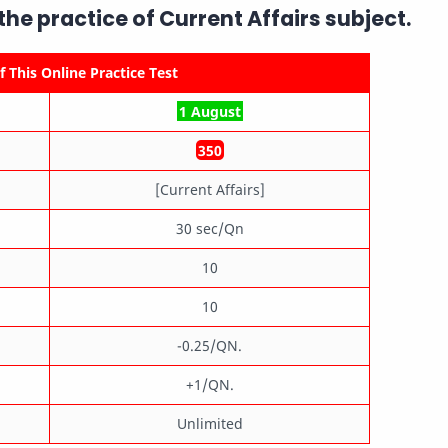
 the practice of
Current Affairs
subject.
 This Online Practice Test
1 August
350
[Current Affairs]
30 sec/Qn
10
10
-0.25/QN.
+1/QN.
Unlimited