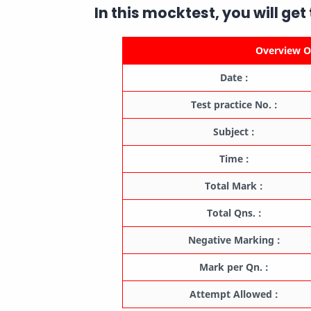
In this mocktest, you will get
Overview Of
Date :
Test practice No. :
Subject :
Time :
Total Mark :
Total Qns. :
Negative Marking :
Mark per Qn. :
Attempt Allowed :