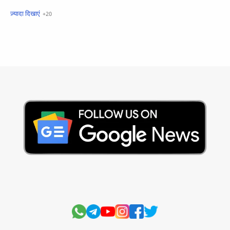
खबरें फटाफट
सामान्य ज्ञान - General Knowledge
सुविचार
Business
Current Affairs
Current Affairs Test
Current Notes
Daily Current Aff
Daily Current Affairs
Hindi Stories
International
Jobs and Education
Lifestyle
Monthly Current Affairs
National
Politics
Science and Technology
Sports
Story
Suvichar