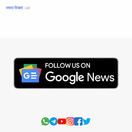
खबरें फटाफट
सामान्य ज्ञान - General Knowledge
सुविचार
Business
Current Affairs
Current Affairs Test
Current Notes
Daily Current Aff
Daily Current Affairs
Hindi Stories
International
Jobs and Education
Lifestyle
Monthly Current Affairs
National
Politics
Science and Technology
Sports
Story
Suvichar