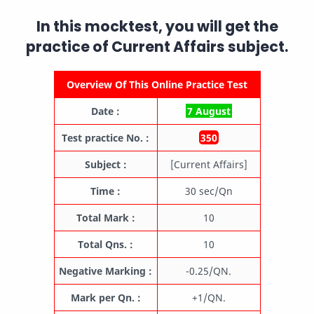
In this mocktest, you will get the
practice of
Current Affairs
subject.
Overview Of This Online Practice Test
Date :
7 August
Test practice No. :
350
Subject :
[Current Affairs]
Time :
30 sec/Qn
Total Mark :
10
Total Qns. :
10
Negative Marking :
-0.25/QN.
Mark per Qn. :
+1/QN.